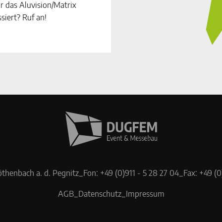
r das Aluvision/Matrix
siert? Ruf an!
thenbach a. d. Pegnitz
_
Fon: +49 (0)911 - 5 28 27 04
_
Fax: +49 (0
AGB
_
Datenschutz
_
Impressum