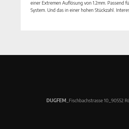
einer Extremen Auflösung von 1.2mm. Passend fü
System. Und das in einer hohen Stückzahl. Interes
DUGFEM
_
Fischbachstrasse 10
_
90552 Rö