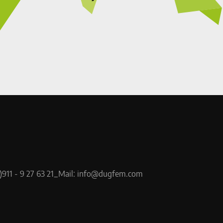
)911 - 9 27 63 21
_
Mail:
info@dugfem.c
om