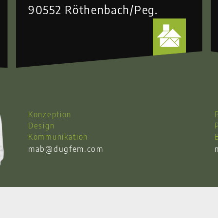
90552 Röthenbach/Peg.
Konzeption
Design
Kommunikation
mab@dugfem.com